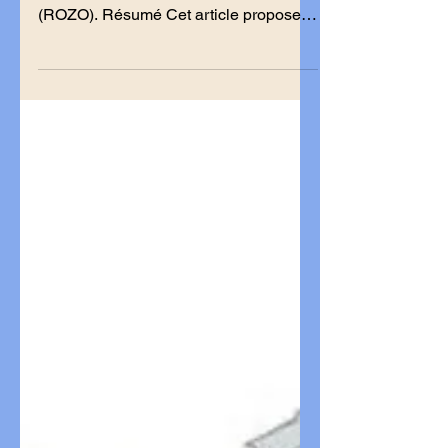
Réseau d'Organisation Zone Ouest
(ROZO). Résumé Cet article propose
une analyse critique des logiques
d’interventionnisme unilatéral au sein
du système international contemporain,
en prenant pour point d’observation les
actions dirigées contre le Venezuela. Il
examine la manière dont les discours
de légitimation, les enjeux
énergétiques et les rivalités
géopolitiques contribuent à fragiliser
les institutions multilatérales et à
accroître les