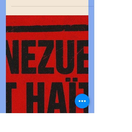
Alors que les membres du CPT
s’enferment dans un silence
assourdissant face à l’intervention
américaine au Venezuela et à la
capture de Nicolás Maduro, les
organisations progressistes haïtiennes
multiplient les prises de parole pour
condamner cette ingérence impériale et
proclamer leur solidarité active avec le
peuple vénézuélien agressé. Le
Renouveau Démocratique ,via son
blog NOVAVOX, ne se contente pas de
dénoncer l'intervention étrangère. Il
inscrit sa position dans la