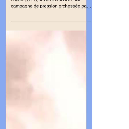
Par: Scott Neuman , National Public
Radio ( NPR) 2 Janvier 2026 .- La
campagne de pression orchestrée par
le président Trump contre le dirigeant
vénézuélien Nicolás Maduro s’impose
comme le dernier épisode d’une
longue tradition d’interventions
américaines dans le bassin caribéen.
Héritée de la doctrine Monroe de 1823
et pleinement déployée au XXᵉ siècle,
cette logique impériale s’est
inlassablement drapée dans le
discours officiel de la défense des
intérêts américains et de