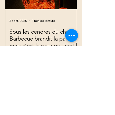
5 sept. 2025
4 min de lecture
Sous les cendres du chaos,
Barbecue brandit la paix —
mais c’est la peur qui tient le
flambeau
Par : Novavox, Notre Éditorial.- -
PC:Novavox- I l avance, flambeau en
main. Mais ce n’est pas la lumière qu’il
offre — C’est l’ombre...