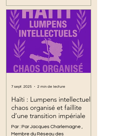
crise sécuritaire du pays — a tenu à
attirer mon attention sur les
nombreuses spéculations entourant
la disparition médiatique de Johnson
André, alias Izo, chef du gang armé 5
Segond. Au-delà du simple fait divers,
cette observation semble révéler un
phénomène socioculturel plus
7 sept. 2025
2 min de lecture
Haïti : Lumpens intellectuels,
chaos organisé et faillite
d’une transition impériale
Par : Par Jacques Charlemagne ,
Membre du Réseau des