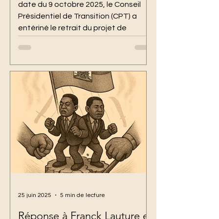
date du 9 octobre 2025, le Conseil
Présidentiel de Transition (CPT) a
entériné le retrait du projet de
référendum et de révision
constitutionnelle, une initiative
vivement contestée par une large
frange de la société civile et des
forces démocratiques. À NOVAVOX
et au sein du Renouveau
démocratique, nous saluons cette
décision avec un soulagement
profond. Elle consacre une inflexion
majeure dans un com
25 juin 2025
5 min de lecture
Réponse à Franck Lauture et