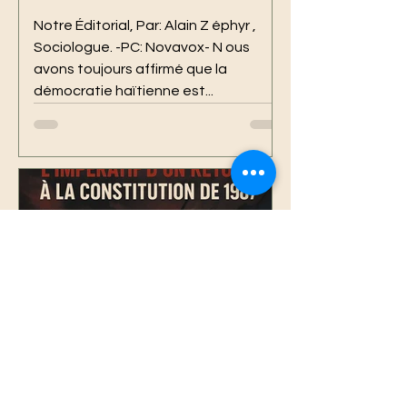
l’instabilité orchestrés par les
Notre Éditorial, Par: Alain Z éphyr ,
gangs.
Sociologue. -PC: Novavox- N ous
avons toujours affirmé que la
démocratie haïtienne est...
29 mai 2025
8 min de lecture