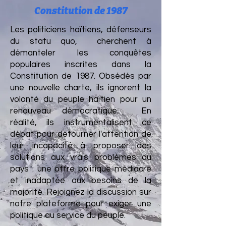
Constitution de 1987
Les politiciens haïtiens, défenseurs
du statu quo, cherchent à
démanteler les conquêtes
populaires inscrites dans la
Constitution de 1987. Obsédés par
une nouvelle charte, ils ignorent la
volonté du peuple haïtien pour un
renouveau démocratique. En
réalité, ils instrumentalisent ce
débat pour détourner l'attention de
leur incapacité à proposer des
solutions aux vrais problèmes du
pays : une offre politique médiocre
et inadaptée aux besoins de la
majorité. Rejoignez la discussion sur
notre plateforme pour exiger une
politique au service du peuple.