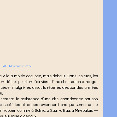
-PC: Novavox.info-
nt tôt, et pourtant l’air vibre d’une obstination étrange : 
de céder malgré les assauts répétés des bandes armées 
u.
scoff, les attaques reviennent chaque semaine. Le 
e frapper, comme à Solino, à Saut-d’Eau, à Mirebalais — 
ès leur mise à genoux.