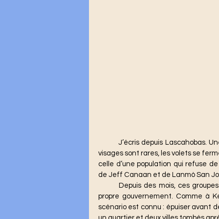
	J’écris depuis Lascahobas. Une ville à moitié occupée, mais debout. Dans les rues, les 
visages sont rares, les volets se ferme
celle d’une population qui refuse 
de Jeff Canaan et de Lanmò San Jo
	Depuis des mois, ces groupes testent la résistance d’une cité abandonnée par son 
propre gouvernement. Comme à Ken
scénario est connu : épuiser avant d
un quartier et deux villes tombés apr