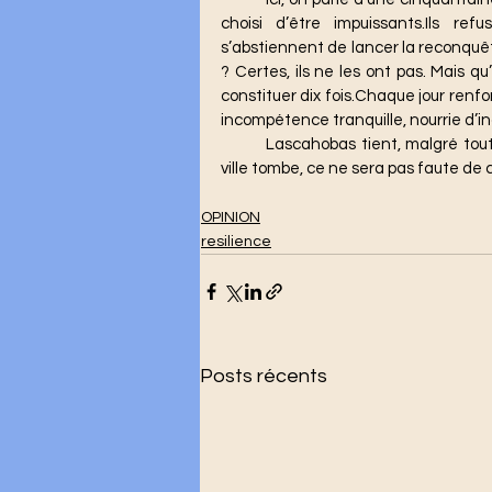
choisi d’être impuissants.Ils refu
s’abstiennent de lancer la reconquê
? Certes, ils ne les ont pas. Mais qu
constituer dix fois.Chaque jour renfor
incompétence tranquille, nourrie d’i
	Lascahobas tient, malgré tout.Et dans ce black-out, une certitude s’impose : si cette 
ville tombe, ce ne sera pas faute de
OPINION
resilience
Posts récents