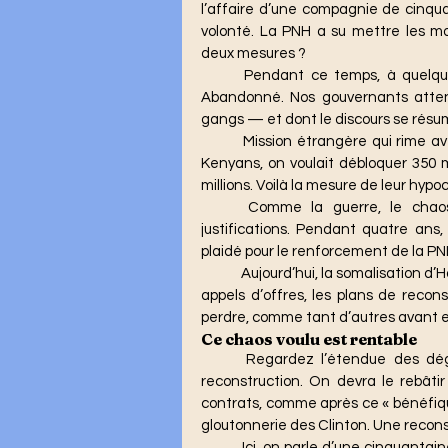
l’affaire d’une compagnie de cinqu
volonté. La PNH a su mettre les mo
deux mesures ?
	Pendant ce temps, à quelques kilomètres de là, Mirebalais est oublié. Trahi. Livré. 
Abandonné. Nos gouvernants atten
gangs — et dont le discours se résu
	Mission étrangère qui rime avec des centaines de millions de dollars.Pour deux mille 
Kenyans, on voulait débloquer 350 mi
millions. Voilà la mesure de leur hypoc
	Comme la guerre, le chaos rapporte. Il crée des contrats, des budgets, des 
justifications. Pendant quatre ans, n
plaidé pour le renforcement de la PN
	Aujourd’hui, la somalisation d’Haïti sert un dessein clair : l’effondrement qui précède les 
appels d’offres, les plans de reconst
perdre, comme tant d’autres avant e
Ce chaos voulu est rentable
	Regardez l’étendue des dégâts dans Port-au-Prince et imaginez le coût de sa 
reconstruction. On devra le rebâti
contrats, comme après ce « bénéfique
gloutonnerie des Clinton. Une reconstr
	Ici, on parle d’une cinquantaine de bandits occupant Mirebalais. Les responsables ont 