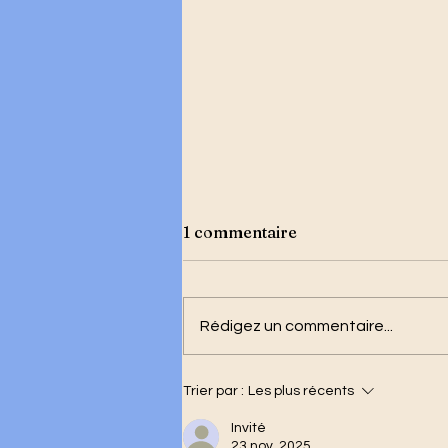
1 commentaire
Rédigez un commentaire...
Trier par :
Les plus récents
La victoire historique des
Grenadiers : l’aube d’un
Invité
horizon pour Haïti
23 nov. 2025