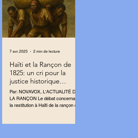
7 avr. 2025
2 min de lecture
Haïti et la Rançon de
1825: un cri pour la
justice historique
résonne en France.
Par: NOVAVOX, L'ACTUALITÉ DE
LA RANÇON Le débat concernant
la restitution à Haïti de la rançon de
1825 s’intensifie en France, porté
par...