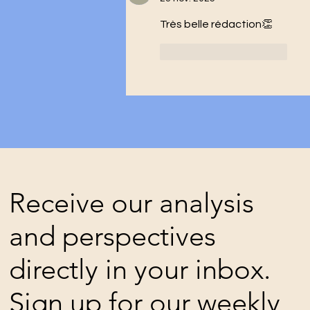
Très belle rédaction👏
J'aime
Répondre
Receive our analysis
and perspectives
directly in your inbox.
Sign up for our weekly