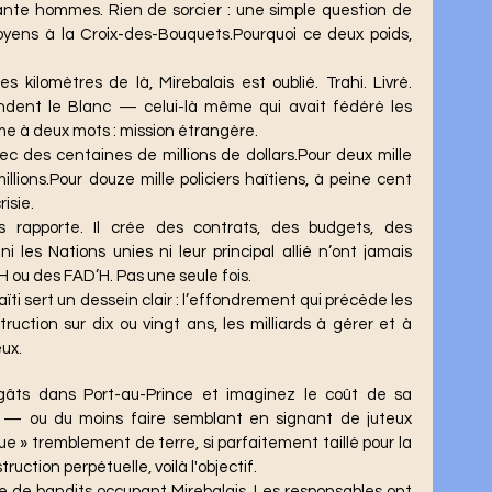
ante hommes. Rien de sorcier : une simple question de 
yens à la Croix-des-Bouquets.Pourquoi ce deux poids, 
dent le Blanc — celui-là même qui avait fédéré les 
me à deux mots : mission étrangère.
llions.Pour douze mille policiers haïtiens, à peine cent 
risie.
i les Nations unies ni leur principal allié n’ont jamais 
H ou des FAD’H. Pas une seule fois.
ruction sur dix ou vingt ans, les milliards à gérer et à 
ux.
r — ou du moins faire semblant en signant de juteux 
 » tremblement de terre, si parfaitement taillé pour la 
uction perpétuelle, voilà l'objectif.