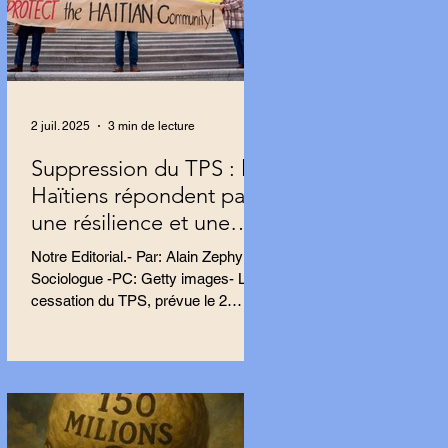
2 juil. 2025
3 min de lecture
Suppression du TPS : les
Haïtiens répondent par
une résilience et une
résistance farouches
Notre Editorial.- Par: Alain Zephyr,
Sociologue -PC: Getty images- La
cessation du TPS, prévue le 2
septembre, impacte près de 500
000...