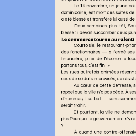
	Le 14 novembre, un jeune policier de 27 ans, Wadley Jane, transporté en République 
dominicaine, est mort des suites de 
a été blessé et transféré lui aussi de 
	Deux semaines plus tôt, Sauveur Flamand, agent du BSAP, avait été grièvement 
blessé : il devait succomber deux jours
Le commerce tourne au ralenti
	Courtoisie, le restaurant-phare — lieu de rencontre des jeunes, des commerçants, 
des fonctionnaires — a fermé ses po
financière, pilier de l’économie loc
partons tous, c’est fini. »
Les rues autrefois animées résonn
ceux de soldats improvisés, de résista
	Au cœur de cette détresse, souvent en première ligne, le maire tient debout, simple 
rappel que la ville n’a pas cédé. À s
d’hommes, il se bat — sans sommeil, 
serait trahir.
	Et pourtant, la ville ne demande qu’une chose : doubler l’effectif des Swat. Rien de 
plus.Pourquoi le gouvernement s’y refu
?
	À quand une contre-offensive digne de ce nom pour déloger ces groupes ? C’est 