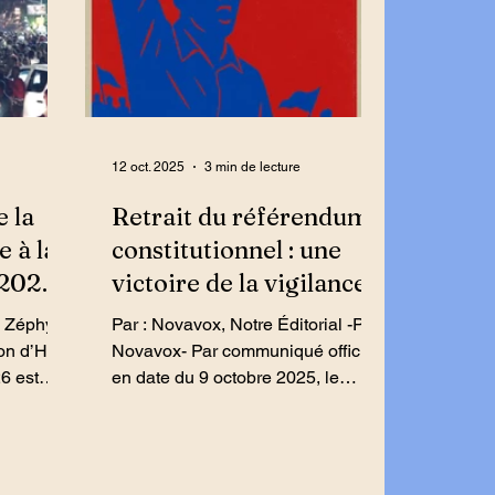
12 oct. 2025
3 min de lecture
e la
Retrait du référendum
e à la
constitutionnel : une
2026 :
victoire de la vigilance
ité
démocratique
Par : Novavox, Notre Éditorial -PC:
Novavox- Par communiqué officiel
6 est
en date du 9 octobre 2025, le
d’unité
Conseil Présidentiel de Transition
 les
(CPT) a entériné le retrait du projet
 et
de référendum et de révision
 au peuple
constitutionnelle, une initiative