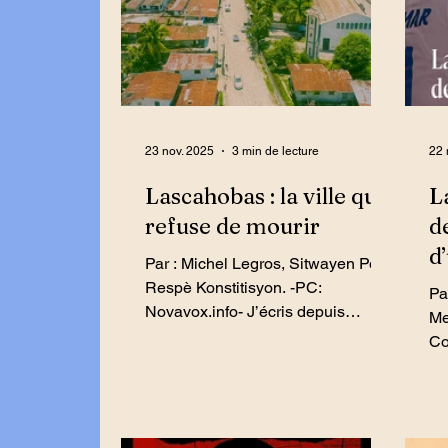
23 nov. 2025
3 min de lecture
22 
Lascahobas : la ville qui
L
refuse de mourir
d
d
Par : Michel Legros, Sitwayen Pou
Respè Konstitisyon. -PC:
Par: Jacques C
Novavox.info- J’écris depuis
Me
Lascahobas. Une ville à moitié
Co
occupée, mais debout. Dans les
Na
rues, les visages sont rares, les
Ré
volets se ferment tôt, et pourtant
Zo
l’air vibre d’une obstination étrange
Dé