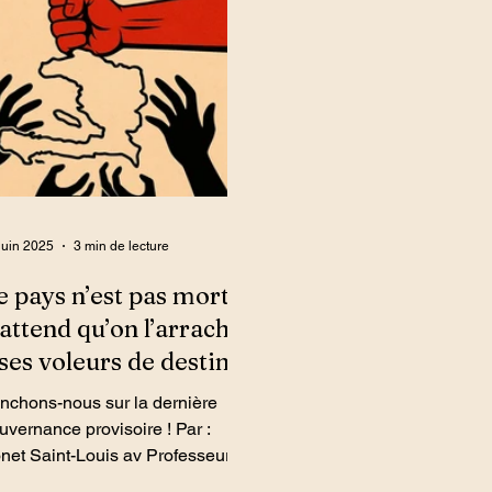
ox.Info - En ce 18 novembre,
haïtien une victoire symbo
ur chargé de mémoire collective
collective après plus d’un
 de luttes fondatrices, Haïti a
siècle d’attente. Cet exploit est
croché une victoire qui dépasse
historique à plusieurs égar
rgement le cadre sportif : l’équipe
retrouve la Coupe du mo
tionale a validé son billet pour la
la première fois depuis 1
upe du monde FIFA 2026, après
mettant fin à cinquante-d
e victoire 2-0 contre le N
d'absence
juin 2025
3 min de lecture
e pays n’est pas mort :
l attend qu’on l’arrache
 ses voleurs de destin
nchons-nous sur la dernière
uvernance provisoire ! Par :
net Saint-Louis av Professeur
 droit constitutionnel et de