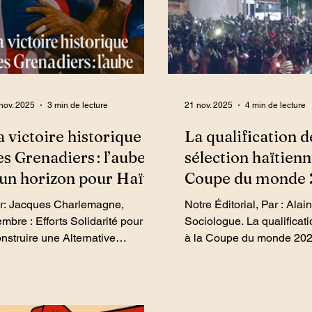
nov. 2025
3 min de lecture
21 nov. 2025
4 min de lecture
a victoire historique
La qualification d
es Grenadiers : l’aube
sélection haïtienn
’un horizon pour Haïti
Coupe du monde 
un éclat rare d’un
harlemagne,
Notre Éditorial, Par : Alain Zéphyr,
nationale
mbre : Efforts Solidarité pour
Sociologue. La qualification d’Haïti
nstruire une Alternative
à la Coupe du monde 202
tionale et Populaire (ESCANP),
vécue comme un moment 
seau des Organisations de la
nationale. Elle transcende
ne Ouest (ROZO) & Renouveau
crises politiques, sociales
mocratique (RED). - PC:
sécuritaires, offrant ainsi