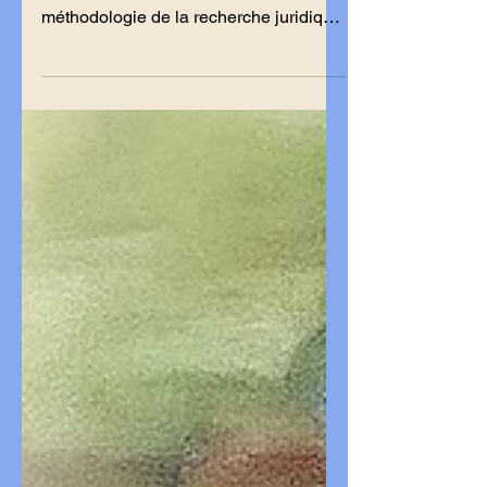
février 2026 pour faire
partir le CPT?
Par: Sonet Saint-Louis av. Professeur
de droit constitutionnel et de
méthodologie de la recherche juridique
à la faculté de droit et des sciences
économiques de l'université d'État
d'Haïti. Le Conseil présidentiel de
transition (CPT) arrive en fin de
course.La question n’est plus de savoir
s’il doit partir, mais par quoi le
remplacer. Depuis quelque temps, la
suspension brutale du suffrage
universel est devenue la stratégie
privilégiée d’hommes politiques
haïtiens dépourvus