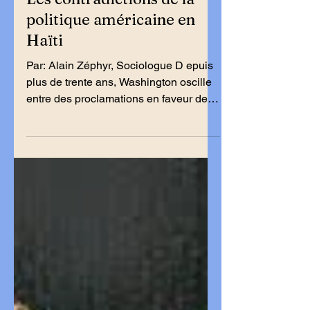
19 oct. 2025
6 min de lecture
Les contradictions de la
politique américaine en
Haïti
Par: Alain Zéphyr, Sociologue D epuis
plus de trente ans, Washington oscille
entre des proclamations en faveur de la
démocratie haïtienne et des pratiques
qui en minent les fondements. D'un
côté, les États-Unis prônent les
élections libres, la stabilité
institutionnelle et la lutte contre la
corruption. De l’autre, ils appuient des
gouvernements de transition dépourvus
de légitimité populaire, entretiennent
des complicités avec les groupes