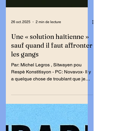
26 oct. 2025
2 min de lecture
Une « solution haïtienne »
sauf quand il faut affronter
les gangs
Par: Michel Legros , Sitwayen pou
Respè Konstitisyon - PC: Novavox- Il y
a quelque chose de troublant que je
veux partager avec vous, lecteurs.
Depuis quelque temps, nos politiciens
réclament une « solution haïtienne » à
la crise. Les voilà nationalistes. Mais
cette fameuse solution est presque