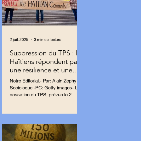
2 juil. 2025
3 min de lecture
Suppression du TPS : les
Haïtiens répondent par
une résilience et une
résistance farouches
Notre Editorial.- Par: Alain Zephyr,
Sociologue -PC: Getty images- La
cessation du TPS, prévue le 2
septembre, impacte près de 500
000...