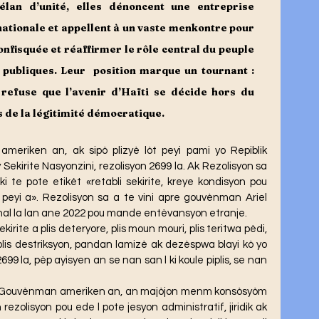
élan d’unité, elles dénoncent une entreprise 
tionale et appellent à un vaste menkontre pour 
nfisquée et réaffirmer le rôle central du peuple 
 publiques. Leur  position marque un tournant : 
i refuse que l’avenir d’Haïti se décide hors du 
s de la légitimité démocratique.
ekirite Nasyonzini, rezolisyon 2699 la. Ak Rezolisyon sa 
 te pote etikét «retabli sekirite, kreye kondisyon pou 
 peyi a». Rezolisyon sa a te vini apre gouvènman Ariel 
nal la lan ane 2022 pou mande entèvansyon etranje.
 plis destriksyon, pandan lamizè ak dezèspwa blayi kò yo 
99 la, pèp ayisyen an se nan san l ki koule piplis, se nan 
zolisyon pou ede l pote jesyon administratif, jiridik ak 