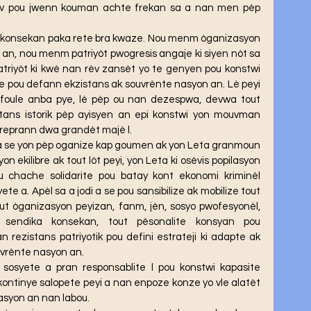
èv pou jwenn kouman achte frekan sa a nan men pèp 
n an, nou menm patriyòt pwogresis angaje ki siyen nòt sa 
atriyòt ki kwè nan rèv zansèt yo te genyen pou konstwi 
 pou defann ekzistans ak souvrènte nasyon an. Lè peyi 
 foule anba pye, lè pèp ou nan dezespwa, devwa tout 
istans istorik pèp ayisyen an epi konstwi yon mouvman 
 reprann dwa grandèt majè l.
yon ekilibre ak tout lòt peyi, yon Leta ki osèvis popilasyon 
 chache solidarite pou batay kont ekonomi kriminèl 
 a. Apèl sa a jodi a se pou sansibilize ak mobilize tout 
ut òganizasyon peyizan, fanm, jèn, sosyo pwofesyonèl, 
 sendika konsekan, tout pèsonalite konsyan pou 
zistans patriyotik pou defini estrateji ki adapte ak 
vrènte nasyon an.
ontinye salopete peyi a nan enpoze konze yo vle alatèt 
asyon an nan labou.