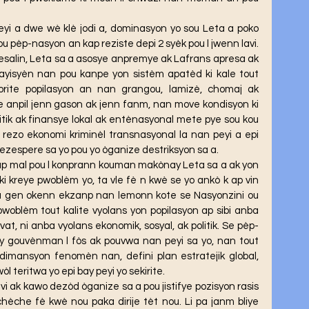
 pèp-nasyon an kap reziste depi 2 syèk pou l jwenn lavi. 
salin, Leta sa a asosye anpremye ak Lafrans apresa ak 
yisyèn nan pou kanpe yon sistèm apatèd ki kale tout 
jorite popilasyon an nan grangou, lamizè, chomaj ak 
anpil jenn gason ak jenn fanm, nan move kondisyon ki 
tik ak finansye lokal ak entènasyonal mete pye sou kou 
i rezo ekonomi kriminèl transnasyonal la nan peyi a epi 
espere sa yo pou yo òganize destriksyon sa a.
i kreye pwoblèm yo, ta vle fè n kwè se yo ankò k ap vin 
 Pa gen okenn ekzanp nan lemonn kote se Nasyonzini ou 
pwoblèm tout kalite vyolans yon popilasyon ap sibi anba 
t, ni anba vyolans ekonomik, sosyal, ak politik. Se pèp-
ay gouvènman l fòs ak pouvwa nan peyi sa yo, nan tout 
 dimansyon fenomèn nan, defini plan estratejik global, 
l teritwa yo epi bay peyi yo sekirite. 
èche fè kwè nou paka dirije tèt nou. Li pa janm bliye 