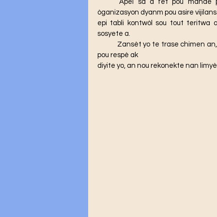
	Apèl sa a fèt pou mande pèp ayisyen mete kanpe nan tout kwen ak rakwen 
òganizasyon dyanm pou asire vijilans 
epi tabli kontwòl sou tout teritwa 
sosyete a.
	Zansèt yo te trase chimen an, ann rapousib wout la. Nan solidarite ak tout pèp kap lite 
pou respè ak
diyite yo, an nou rekonekte nan limyè