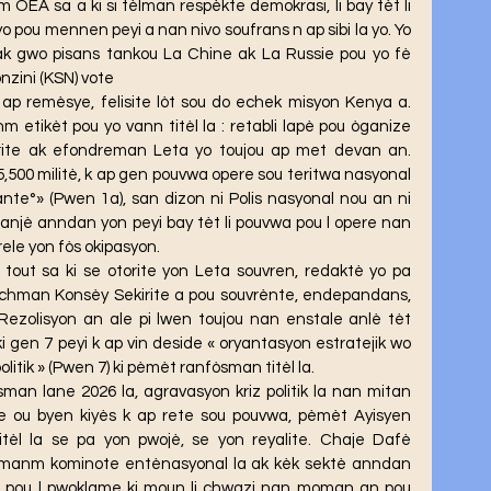
nm OEA sa a ki si tèlman respèkte demokrasi, li bay tèt li 
o pou mennen peyi a nan nivo soufrans n ap sibi la yo. Yo 
 gwo pisans tankou La Chine ak La Russie pou yo fè 
nzini (KSN) vote
etikèt pou yo vann titèl la : retabli lapè pou òganize 
ite ak efondreman Leta yo toujou ap met devan an. 
5,500 militè, k ap gen pouvwa opere sou teritwa nasyonal 
nte°» (Pwen 1a), san dizon ni Polis nasyonal nou an ni 
ranjè anndan yon peyi bay tèt li pouvwa pou l opere nan 
rele yon fòs okipasyon.
achman Konsèy Sekirite a pou souvrènte, endepandans, 
». Rezolisyon an ale pi lwen toujou nan enstale anlè tèt 
gen 7 peyi k ap vin deside « oryantasyon estratejik wo 
olitik » (Pwen 7) ki pèmèt ranfòsman titèl la.
ite ou byen kiyès k ap rete sou pouvwa, pèmèt Ayisyen 
itèl la se pa yon pwojè, se yon reyalite. Chaje Dafè 
t manm kominote entènasyonal la ak kèk sektè anndan 
li pou l pwoklame ki moun li chwazi nan moman an pou 