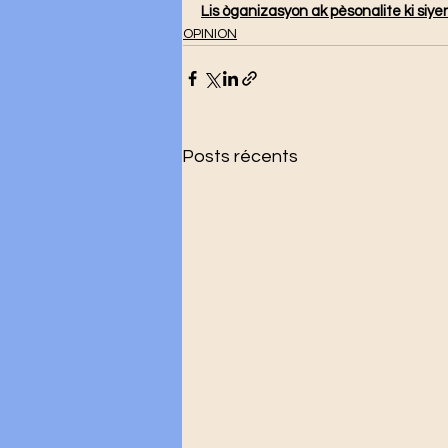
Lis òganizasyon ak pèsonalite ki siyen
OPINION
Posts récents