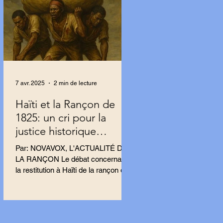
7 avr. 2025
2 min de lecture
Haïti et la Rançon de
1825: un cri pour la
justice historique
résonne en France.
Par: NOVAVOX, L'ACTUALITÉ DE
LA RANÇON Le débat concernant
la restitution à Haïti de la rançon de
1825 s’intensifie en France, porté
par...