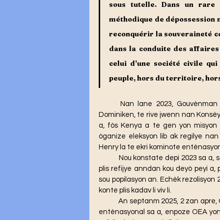
sous tutelle. Dans un rare 
méthodique de dépossession na
reconquérir la souveraineté co
dans la conduite des affaires
celui d’une société civile qu
peuple, hors du territoire, hor
	Nan lane 2023, Gouvènman ameriken an, ak sipò plizyè lòt peyi pami yo Repiblik 
Dominiken, te rive jwenn nan Konsèy S
a, fòs Kenya a te gen yon misyon ki
òganize eleksyon lib ak regilye nan
Henry la te ekri kominote entènasyo
	Nou konstate depi 2023 sa a, sekirite a plis deteryore, plis moun mouri, plis teritwa pèdi, 
plis refijye anndan kou deyò peyi a,
sou popilasyon an. Echèk rezolisyon 26
konte plis kadav li viv li.
	An septanm 2025, 2 zan apre, Gouvènman ameriken an, an majòjon menm konsòsyòm 
entènasyonal sa a, enpoze OEA yon re