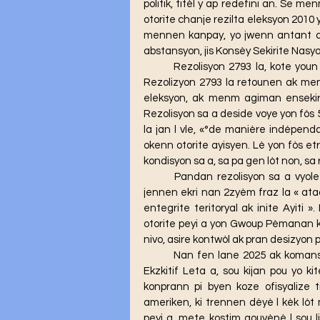
politik, titèl y ap redefini an. Se me
otorite chanje rezilta eleksyon 2010 y
mennen kanpay, yo jwenn antant ak
abstansyon, jis Konsèy Sekirite Nasyo
	Rezolisyon 2793 la, kote youn ap remèsye, felisite lòt sou do echek misyon Kenya a. 
Rezolizyon 2793 la retounen ak menm 
eleksyon, ak menm agiman ensekir
Rezolisyon sa a deside voye yon fòs 
la jan l vle, «°de manière indépenda
okenn otorite ayisyen. Lè yon fòs et
kondisyon sa a, sa pa gen lòt non, sa 
	Pandan rezolisyon sa a vyole tout sa ki se otorite yon Leta souvren, redaktè yo pa 
jennen ekri nan 2zyèm fraz la « at
entegrite teritoryal ak inite Ayiti 
otorite peyi a yon Gwoup Pèmanan ki 
nivo, asire kontwòl ak pran desizyon p
	Nan fen lane 2025 ak komansman lane 2026 la, agravasyon kriz politik la nan mitan 
Ekzkitif Leta a, sou kijan pou yo k
konprann pi byen koze ofisyalize t
ameriken, ki trennen dèyè l kèk lò
peyi a, mete kostim gouvènè l sou 