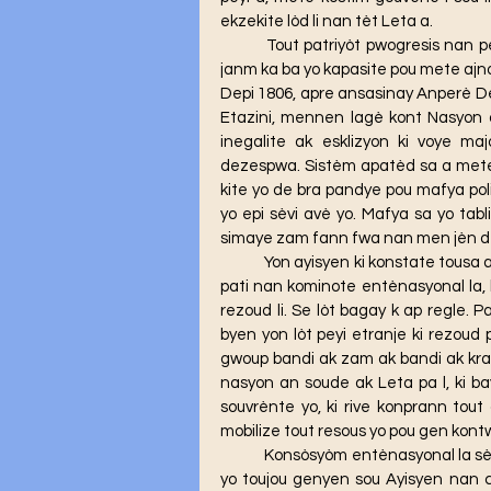
ekzekite lòd li nan tèt Leta a.
	Tout patriyòt pwogresis nan peyi a dwe wè klè jodi a, dominasyon yo sou Leta a poko 
janm ka ba yo kapasite pou mete ajnou
Depi 1806, apre ansasinay Anperè De
Etazini, mennen lagè kont Nasyon a
inegalite ak esklizyon ki voye ma
dezespwa. Sistèm apatèd sa a mete 
kite yo de bra pandye pou mafya poli
yo epi sèvi avè yo. Mafya sa yo tabl
simaye zam fann fwa nan men jèn dez
	Yon ayisyen ki konstate tousa ap mal pou l konprann kouman makònay Leta sa a ak yon 
pati nan kominote entènasyonal la, k
rezoud li. Se lòt bagay k ap regle.
byen yon lòt peyi etranje ki rezoud 
gwoup bandi ak zam ak bandi ak krava
nasyon an soude ak Leta pa l, ki b
souvrènte yo, ki rive konprann tout
mobilize tout resous yo pou gen kontwò
	Konsòsyòm entènasyonal la sèvi ak kawo dezòd òganize sa a pou jistifye pozisyon rasis 
yo toujou genyen sou Ayisyen nan ch