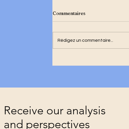
Commentaires
Rédigez un commentaire...
Un premier
ministre‑gouverneur : l’ult
imposture des faiseurs du
chaos
Receive our analysis
and perspectives