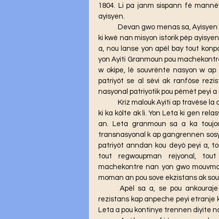
1804. Li pa janm sispann fè mann
ayisyen.
	Devan gwo menas sa, Ayisyen konsekan paka rete bra kwaze. Nou menm òganizasyon 
ki kwè nan misyon istorik pèp ayisye
a, nou lanse yon apèl bay tout konp
yon Ayiti Granmoun pou machekontre
w okipe, lè souvrènte nasyon w ap
patriyòt se al sèvi ak ranfòse rez
nasyonal patriyotik pou pèmèt peyi a
	Kriz malouk Ayiti ap travèse la a se yon pèp oganize kap goumen ak yon Leta granmoun 
ki ka kòlte ak li. Yon Leta ki gen relas
an. Leta granmoun sa a ka toujou
transnasyonal k ap gangrennen sosyete
patriyòt anndan kou deyò peyi a, to
tout regwoupman rejyonal, tout
machekontre nan yon gwo mouvman re
moman an pou sove ekzistans ak sou
	Apèl sa a, se pou ankouraje sosyete a pran responsablite l pou konstwi kapasite 
rezistans kap anpeche peyi etranje k
Leta a pou kontinye trennen diyite n