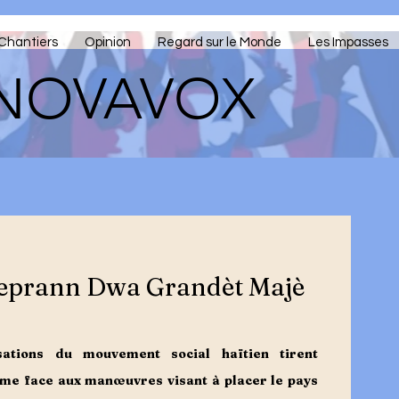
Chantiers
Opinion
Regard sur le Monde
Les Impasses
NOVAVOX
eprann Dwa Grandèt Majè
ations du mouvement social haïtien tirent 
rme face aux manœuvres visant à placer le pays 