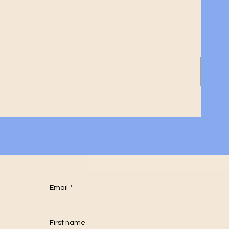
ime
Email
*
First name