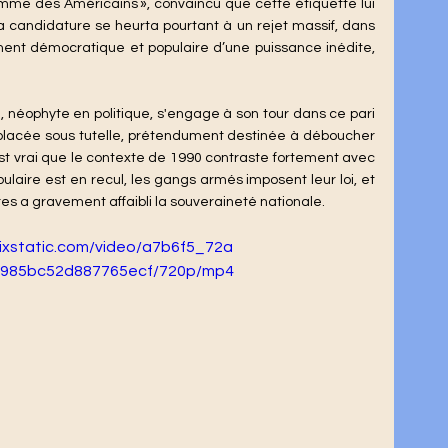
mme des Américains », convaincu que cette étiquette lui 
 Sa candidature se heurta pourtant à un rejet massif, dans 
ent démocratique et populaire d’une puissance inédite, 
 placée sous tutelle, prétendument destinée à déboucher 
est vrai que le contexte de 1990 contraste fortement avec 
ulaire est en recul, les gangs armés imposent leur loi, et 
s a gravement affaibli la souveraineté nationale.
wixstatic.com/video/a7b6f5_72a
985bc52d887765ecf/720p/mp4