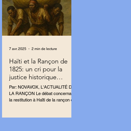
7 avr. 2025
2 min de lecture
Haïti et la Rançon de
1825: un cri pour la
justice historique
résonne en France.
Par: NOVAVOX, L'ACTUALITÉ DE
LA RANÇON Le débat concernant
la restitution à Haïti de la rançon de
1825 s’intensifie en France, porté
par...