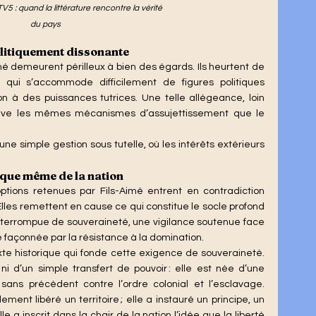
TV5 : quand la littérature rencontre la vérité 
du pays
olitiquement dissonante
imé demeurent périlleux à bien des égards. Ils heurtent de 
n qui s’accommode difficilement de figures politiques 
 à des puissances tutrices. Une telle allégeance, loin 
ctive les mêmes mécanismes d’assujettissement que le 
ique même de la nation
tions retenues par Fils-Aimé entrent en contradiction 
lles remettent en cause ce qui constitue le socle profond 
ninterrompue de souveraineté, une vigilance soutenue face 
e façonnée par la résistance à la domination.
i d’un simple transfert de pouvoir : elle est née d’une 
sans précédent contre l’ordre colonial et l’esclavage. 
nt libéré un territoire ; elle a instauré un principe, un 
e a inscrit dans la chair de la nation l’idée que la liberté 