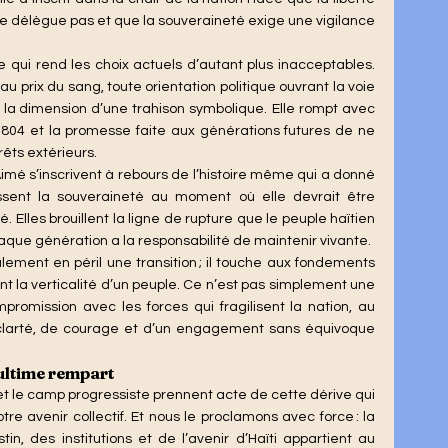
se délègue pas et que la souveraineté exige une vigilance 
u prix du sang, toute orientation politique ouvrant la voie 
la dimension d’une trahison symbolique.  Elle rompt avec 
 1804 et la promesse faite aux générations futures de ne 
êts extérieurs.
lissent la souveraineté au moment où elle devrait être 
Elles brouillent la ligne de rupture que le peuple haïtien 
que génération a la responsabilité de maintenir vivante.
t la verticalité d’un peuple. Ce n’est pas simplement une 
mpromission avec les forces qui fragilisent la nation, au 
clarté, de courage et d’un engagement sans équivoque 
ultime rempart
 et le camp progressiste prennent acte de cette dérive qui 
re avenir collectif. Et nous le proclamons avec force : la 
in, des institutions et de l’avenir d’Haïti appartient au 