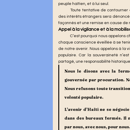
peuple haïtien, et à lui seul. 
	Toute tentative de contourner cette légitimité, de la confisquer ou de la subordonner à 
des intérêts étrangers sera dénoncée p
façonnés et une remise en cause de no
Appel à la vigilance et à la mobili
C’est pourquoi nous appelons c
chaque conscience éveillée à se tenir d
de notre avenir. Nous appelons à la vi
populaire. Car la souveraineté n’est
partagé, une responsabilité historique
Nous le disons avec la ferm
gouvernée par procuration. No
Nous refusons toute transition
volonté populaire.
L’avenir d’Haïti ne se négocie
dans des bureaux fermés. Il ne 
par nous, avec nous, pour nous