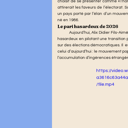
choisit de se présenter comme « l’ho
attirerait les faveurs de l’électorat.
un pays porté par l’élan d’un mouvem
né en 1986.
Le pari hasardeux de 2026
	Aujourd’hui, Alix Didier Fils-Aimé, néophyte en politique, s'engage à son tour dans ce pari 
hasardeux en pilotant une transition
sur des élections démocratiques. Il  
celui d’aujourd’hui : le mouvement pop
l’accumulation d’ingérences étrangère
https://video.
a3616c63a44a
/file.mp4