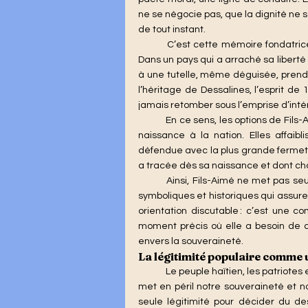
ne se négocie pas, que la dignité ne 
de tout instant.
	C’est cette mémoire fondatrice qui rend les choix actuels d’autant plus inacceptables. 
Dans un pays qui a arraché sa liberté a
à une tutelle, même déguisée, prend 
l’héritage de Dessalines, l’esprit de
jamais retomber sous l’emprise d’intér
	En ce sens, les options de Fils-Aimé s’inscrivent à rebours de l’histoire même qui a donné 
naissance à la nation. Elles affaib
défendue avec la plus grande fermeté. 
a tracée dès sa naissance et dont cha
	Ainsi, Fils-Aimé ne met pas seulement en péril une transition ; il touche aux fondements 
symboliques et historiques qui assuren
orientation discutable : c’est une co
moment précis où elle a besoin de 
envers la souveraineté.
La légitimité populaire comme 
Le peuple haïtien, les patriotes
met en péril notre souveraineté et not
seule légitimité pour décider du dest