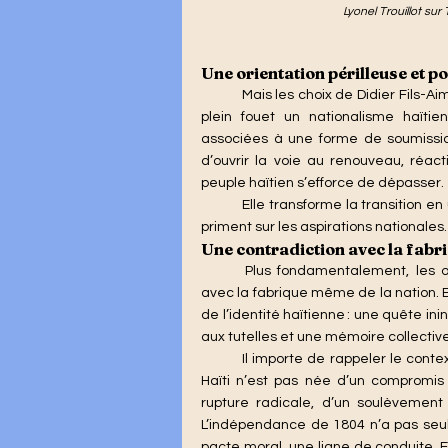
Lyonel Trouillot sur 
Une orientation périlleuse et p
Mais les choix de Didier Fils-A
plein fouet un nationalisme haïtie
associées à une forme de soumission
d’ouvrir la voie au renouveau, réa
peuple haïtien s’efforce de dépasser.
	Elle transforme la transition en une simple gestion sous tutelle, où les intérêts extérieurs 
priment sur les aspirations nationales.
Une contradiction avec la fabr
Plus fondamentalement, les op
avec la fabrique même de la nation. E
de l’identité haïtienne : une quête i
aux tutelles et une mémoire collectiv
	Il importe de rappeler le contexte historique qui fonde cette exigence de souveraineté. 
Haïti n’est pas née d’un compromis n
rupture radicale, d’un soulèvement 
L’indépendance de 1804 n’a pas seuleme
pacte moral, une ligne de conduite. Ell