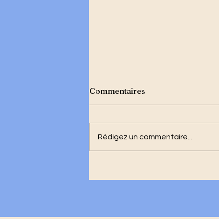
Commentaires
Rédigez un commentaire...
Appel à un Front du Refus
pour la Souveraineté
Nationale