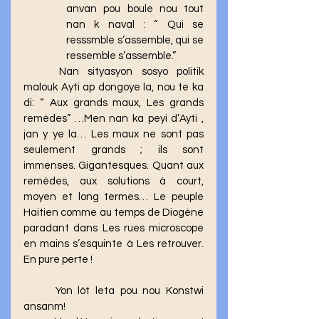
anvan pou boule nou tout 
nan k naval : “ Qui se 
resssmble s’assemble, qui se 
ressemble s’assemble.”
	Nan sityasyon sosyo politik 
malouk Ayti ap dongoye la, nou te ka 
di: “ Aux grands maux, Les grands 
remèdes” …Men nan ka peyi d’Ayti , 
jan y ye la… Les maux ne sont pas 
seulement grands ; ils sont 
immenses. Gigantesques. Quant aux 
remèdes, aux solutions à court, 
moyen et long termes… Le peuple 
Haitien comme au temps de Diogène 
paradant dans Les rues microscope 
en mains s’esquinte à Les retrouver. 
En pure perte ! 
	Yon lòt leta pou nou Konstwi 
ansanm! 