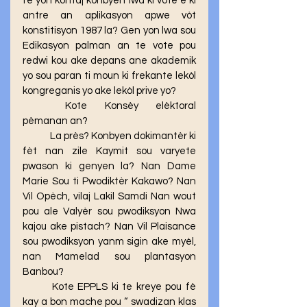
fè yon kontaj konbyen lwa ki vote e ki 
antre an aplikasyon apwe vòt 
konstitisyon 1987 la? Gen yon lwa sou 
Edikasyon palman an te vote pou 
redwi kou ake depans ane akademik 
yo sou paran ti moun ki frekante lekòl 
kongreganis yo ake lekòl prive yo? 
	Kote Konsèy elèktoral 
pèmanan an? 
	La près? Konbyen dokimantèr ki 
fèt nan zile Kaymit sou varyete 
pwason ki genyen la? Nan Dame 
Marie Sou ti Pwodiktèr Kakawo? Nan 
Vil Opèch, vilaj Lakil Samdi Nan wout 
pou ale Valyèr sou pwodiksyon Nwa 
kajou ake pistach? Nan Vil Plaisance 
sou pwodiksyon yanm sigin ake myèl, 
nan Mamelad sou plantasyon 
Banbou? 
	Kote EPPLS ki te kreye pou fè 
kay a bon mache pou “ swadizan klas 