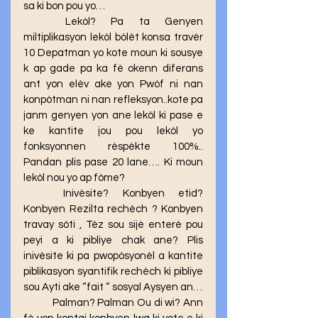
sa ki bon pou yo…
	Lekòl? Pa ta Genyen 
miltiplikasyon lekòl bòlèt konsa travèr 
10 Depatman yo kote moun ki sousye 
k ap gade pa ka fè okenn diferans 
ant yon elèv ake yon Pwòf ni nan 
konpòtman ni nan refleksyon..kote pa 
janm genyen yon ane lekòl ki pase e 
ke kantite jou pou lekòl yo 
fonksyonnen rèspèkte 100%.. 
Pandan plis pase 20 lane…. Ki moun 
lekòl nou yo ap fòme? 
	Inivèsite? Konbyen etid? 
Konbyen Rezilta rechèch ? Konbyen 
travay sòti , Tèz sou sijè enterè pou 
peyi a ki pibliye chak ane? Plis 
inivèsite ki pa pwopòsyonèl a kantite 
piblikasyon syantifik rechèch ki pibliye 
sou Ayti ake “fait “ sosyal Aysyen an… 
	Palman? Palman Ou di wi? Ann 