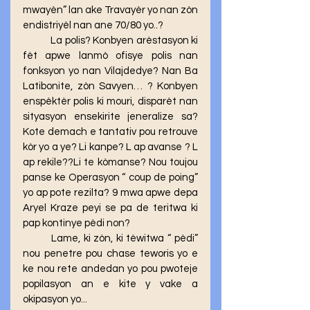
mwayèn” lan ake Travayèr yo nan zòn 
endistriyèl nan ane 70/80 yo..?
	La polis? Konbyen arèstasyon ki 
fèt apwe lanmò ofisye polis nan 
fonksyon yo nan Vilajdedye? Nan Ba 
Latibonite, zòn Savyen… ? Konbyen 
enspèktèr polis ki mouri, disparèt nan 
sityasyon ensekirite jeneralize sa? 
Kote demach e tantativ pou retrouve 
kòr yo a ye? Li kanpe? L ap avanse ? L 
ap rekile??Li te kòmanse? Nou toujou 
panse ke Operasyon “ coup de poing” 
yo ap pote rezilta? 9 mwa apwe depa 
Aryel Kraze peyi se pa de teritwa ki 
pap kontinye pèdi non? 
	Lame, ki zòn, ki tèwitwa “ pèdi” 
nou penetre pou chase teworis yo e 
ke nou rete andedan yo pou pwoteje 
popilasyon an e kite y vake a 
okipasyon yo... 