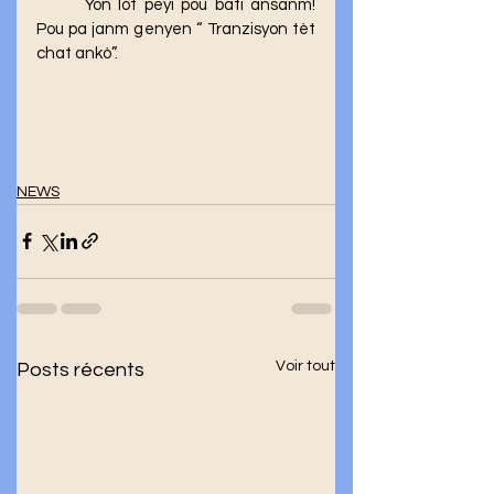
	Yon lòt peyi pou bati ansanm! 
Pou pa janm genyen “ Tranzisyon tèt 
chat ankò”.
NEWS
Voir tout
Posts récents