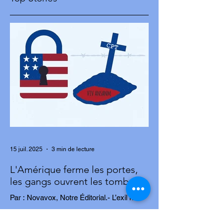
approuvée par l
pour lutter contr
les gangs
15 juil. 2025
3 min de lecture
L'Amérique ferme les portes,
les gangs ouvrent les tombes
Par : Novavox, Notre Éditorial.- L’exil n’a
jamais été un choix. Pour des milliers
d’Haïtiens, c’est une fuite, une tentative...