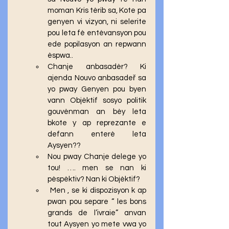
moman Kris tèrib sa, Kote pa 
genyen vi vizyon, ni selerite 
pou leta fè entèvansyon pou 
ede popilasyon an repwann 
èspwa.. 
Chanje anbasadèr? Ki 
ajenda Nouvo anbasadeř sa 
yo pway Genyen pou byen 
vann Objèktif sosyo politik 
gouvènman an bèy leta 
bkote y ap reprezante e 
defann enterè leta 
Aysyen??
Nou pway Chanje delege yo 
tou! …. men se nan ki 
pèspèktiv? Nan ki Objèktif?
 Men , se ki dispozisyon k ap 
pwan pou separe “ les bons 
grands de l’ivraie” anvan 
tout Aysyen yo mete vwa yo 