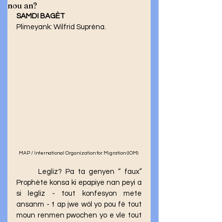
nou an?
SAMDI BAGÈT
Plimeyank: Wilfrid Supréna.
MAP / International Organization for Migration (IOM) 
	Legliz? Pa ta genyen “ faux” 
Prophète konsa ki epapiye nan peyi a 
si legliz - tout konfesyon mete 
ansanm - t ap jwe wól yo pou fè tout 
moun renmen pwochen yo e vle tout 