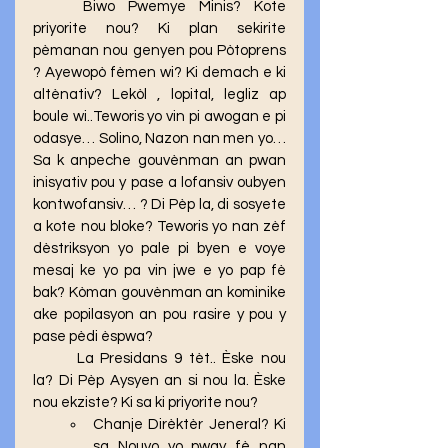
	Biwo Pwemye Minis? Kote 
priyorite nou? Ki plan sekirite 
pèmanan nou genyen pou Pòtoprens 
? Ayewopò fèmen wi? Ki demach e ki 
altènativ? Lekòl , lopital, legliz ap 
boule wi..Teworis yo vin pi awogan e pi 
odasye… Solino, Nazon nan men yo… 
Sa k anpeche gouvènman an pwan 
inisyativ pou y pase a lofansiv oubyen 
kontwofansiv… ? Di Pèp la, di sosyete 
a kote nou bloke? Teworis yo nan zèf 
dèstriksyon yo pale pi byen e voye 
mesaj ke yo pa vin jwe e yo pap fè 
bak? Kòman gouvènman an kominike 
ake popilasyon an pou rasire y pou y 
pase pèdi èspwa? 
	La Presidans 9 tèt.. Èske nou 
la? Di Pèp Aysyen an si nou la. Èske 
nou ekziste? Ki sa ki priyorite nou? 
Chanje Dirèktèr Jeneral? Ki 
sa Nouvo yo pway fè nan 