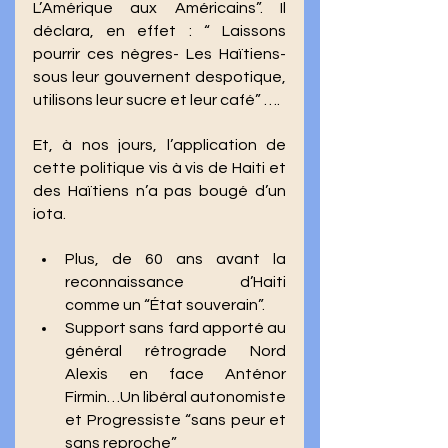
L’Amérique aux Américains”. Il 
déclara, en effet : “ Laissons 
pourrir ces nègres- Les Haïtiens- 
sous leur gouvernent despotique, 
utilisons leur sucre et leur café” …. 
Et, à nos jours, l’application de 
cette politique vis à vis de Haiti et 
des Haïtiens n’a pas bougé d’un 
iota. 
Plus, de 60 ans avant la 
reconnaissance d’Haiti 
comme un “État souverain”. 
Support sans fard apporté au 
général rétrograde Nord 
Alexis en face Anténor 
Firmin…Un libéral autonomiste 
et Progressiste “sans peur et 
sans reproche” 