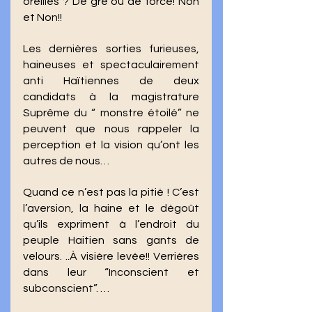
oreilles ? De gré ou de force! Non 
et Non!! 
Les dernières sorties furieuses, 
haineuses et spectaculairement 
anti Haïtiennes de deux 
candidats à la magistrature 
Suprême du “ monstre étoilé” ne 
peuvent que nous rappeler la 
perception et la vision qu’ont les 
autres de nous…
Quand ce n’est pas la pitié ! C’est 
l’aversion, la haine et le dégoût 
qu’ils expriment à l’endroit du 
peuple Haitien sans gants de 
velours. ..À visière levée!! Verrières 
dans leur “Inconscient et 
subconscient”. …