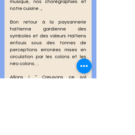
musique, nos chorégraphies et 
notre cuisine .., 
Bon retour à la paysannerie 
haïtienne gardienne des 
symboles et des valeurs Haïtiens 
enfouis sous des tonnes de 
perceptions erronées mises en 
circulation par les colons et les 
néo colons…. 
Allons ! “ Creusons ce sol 
extraordinaire légué par 
Dessalines ; Notre fortune et 
notre bonheur émergeront de ses 
entrailles” … 
Bienvenue au nouvel Homme et à 
la nouvelle Femme : Haïtiens, 
Rebelles et Patriotes.