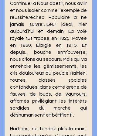
Continuer à Nous abêtir, nous avilir 
et nous isoler comme l’exemple de 
réussite/échec Populaire à ne 
jamais suivre…Leur idéal, hier 
aujourd’hui et demain. La voie 
royale fut tracée en 1825. Pavée 
en 1860. Élargie en 1915. Et 
depuis,, bouche entr’ouverte, 
nous crions au secours. Mais qui va 
entendre les gémissements, les 
cris douloureux du peuple Haitien, 
toutes classes sociales 
confondues, dans cette arène de 
fauves, de loups, de, vautours, 
affamés privilégiant les intérêts 
sordides du marché qui 
déshumanisent et bétifient… 
Haïtiens, ne tendez plus la main, 
Les crachats qu’on y “ largue” sont 