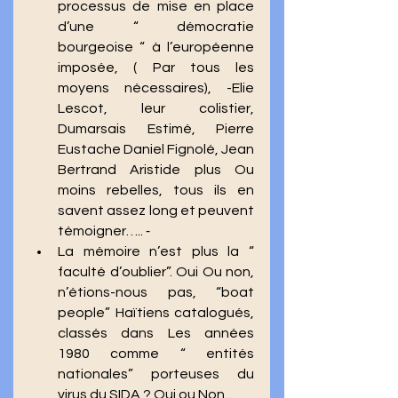
processus de mise en place 
d’une “ démocratie 
bourgeoise “ à l’européenne 
imposée, ( Par tous les 
moyens nécessaires), -Elie 
Lescot, leur colistier, 
Dumarsais Estimé, Pierre 
Eustache Daniel Fignolé, Jean 
Bertrand Aristide plus Ou 
moins rebelles, tous ils en 
savent assez long et peuvent 
témoigner….. ⁃
La mémoire n’est plus la “ 
faculté d’oublier”. Oui Ou non, 
n’étions-nous pas, “boat 
people” Haïtiens catalogués, 
classés dans Les années 
1980 comme “ entités 
nationales” porteuses du 
virus du SIDA ? Oui ou Non… 