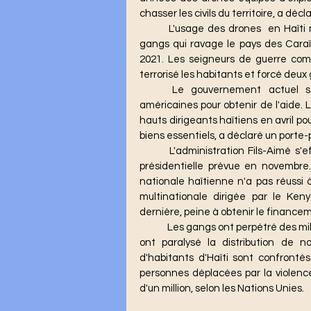
chasser les civils du territoire, a dé
	L'usage des drones  en Haïti marque une escalade de la violence alimentée par les 
gangs qui ravage le pays des Caraï
2021. Les seigneurs de guerre com
terrorisé les habitants et forcé deu
	Le gouvernement actuel se tourne vers des entreprises de sécurité privées 
américaines pour obtenir de l'aide. 
hauts dirigeants haïtiens en avril pou
biens essentiels, a déclaré un porte-
	L'administration Fils-Aimé s'efforce de pacifier suffisamment le pays pour l'élection 
présidentielle prévue en novembre.
nationale haïtienne n'a pas réussi à
multinationale dirigée par le Ken
dernière, peine à obtenir le financeme
	Les gangs ont perpétré des milliers de meurtres, d'enlèvements et de viols collectifs. Ils 
ont paralysé la distribution de no
d'habitants d'Haïti sont confronté
personnes déplacées par la violence 
d'un million, selon les Nations Unies.