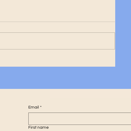
 :
Email
*
First name