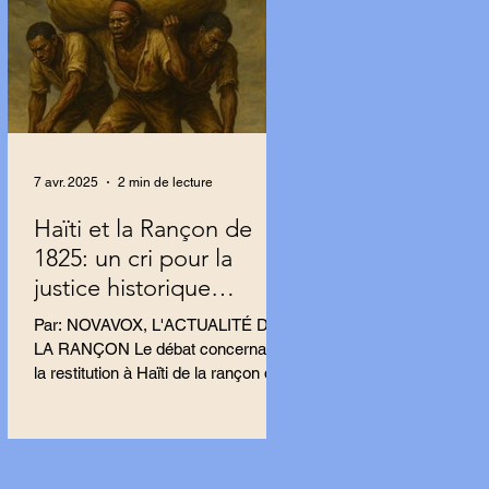
7 avr. 2025
2 min de lecture
Haïti et la Rançon de
1825: un cri pour la
justice historique
résonne en France.
Par: NOVAVOX, L'ACTUALITÉ DE
LA RANÇON Le débat concernant
la restitution à Haïti de la rançon de
1825 s’intensifie en France, porté
par...