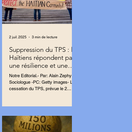
2 juil. 2025
3 min de lecture
Suppression du TPS : les
Haïtiens répondent par
une résilience et une
résistance farouches
Notre Editorial.- Par: Alain Zephyr,
Sociologue -PC: Getty images- La
cessation du TPS, prévue le 2
septembre, impacte près de 500
000...