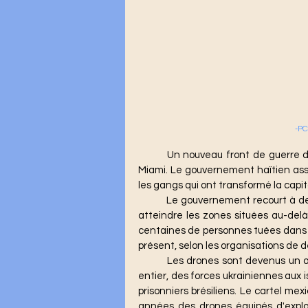
-PC
	Un nouveau front de guerre des drones s'est ouvert à deux heures de vol au sud de 
Miami. Le gouvernement haïtien assié
les gangs qui ont transformé la capit
	Le gouvernement recourt à des drones légers équipés de bombes rudimentaires pour 
atteindre les zones situées au-delà 
centaines de personnes tuées dans c
présent, selon les organisations de 
	Les drones sont devenus un outil précieux pour les armées et les insurgés du monde 
entier, des forces ukrainiennes aux i
prisonniers brésiliens. Le cartel me
années des drones équipés d'explo