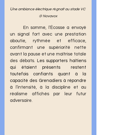
U
ne ambiance électrique r
é
gnait au stade VC 
@ Novavox
	En somme, l’Écosse a envoyé 
un signal fort avec une prestation 
aboutie, rythmée et efficace, 
confirmant une supériorité nette 
avant la pause et une maîtrise totale 
des débats. 
L
es supporters haïtiens 
qui étaient présents  restent 
toutefois confiants quant à la 
capacité des Grenadiers à répondre 
à
 l’intensité, à la discipline et au 
réalisme affichés par leur futur 
adversaire.