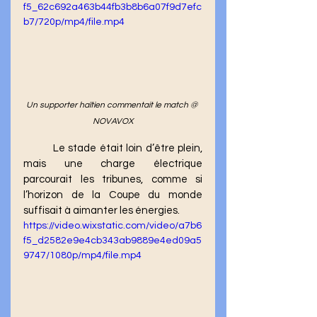
f5_62c692a463b44fb3b8b6a07f9d7efc
b7/720p/mp4/file.mp4
Un supporter haïtien commentait le match @ 
NOVAVOX
	Le stade était loin d’être plein, 
mais une charge électrique 
parcourait les tribunes, comme si 
l’horizon de la Coupe du monde 
suffisait à aimanter les énergies. 
https://video.wixstatic.com/video/a7b6
f5_d2582e9e4cb343ab9889e4ed09a5
9747/1080p/mp4/file.mp4