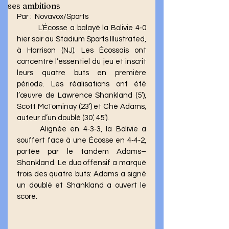
ses ambitions
Par :  Novavox/Sports 
	L’Écosse a balayé la Bolivie 4‑0 
hier soir au Stadium Sports Illustrated, 
à Harrison (NJ). Les Écossais ont 
concentré l’essentiel du jeu et inscrit 
leurs quatre buts en première 
période. Les réalisations ont été 
l’œuvre de Lawrence Shankland (5’), 
Scott McTominay (23’) et Ché Adams, 
auteur d’un doublé (30’, 45’).
	Alignée en 4‑3‑3, la Bolivie a 
souffert face à une Écosse en 4‑4‑2, 
portée par le tandem Adams–
Shankland. Le duo offensif a marqué 
trois des quatre buts: Adams a signé 
un doublé et Shankland a ouvert le 
score.