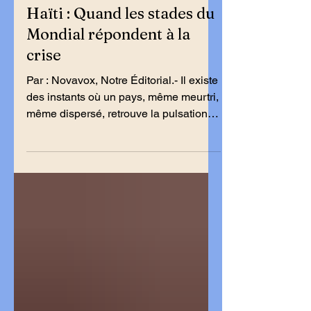
Haïti : Quand les stades du
Mondial répondent à la
crise
Par : Novavox, Notre Éditorial.- Il existe
des instants où un pays, même meurtri,
même dispersé, retrouve la pulsation
secrète de son propre cœur. Des
instants où la nation, que l’on croyait
enfouie sous les crises, les silences et
les tutelles, recommence à parler d’une
voix qui semble à la fois très ancienne
et soudain neuve. Ce que nous avons
vu ces derniers jours, dans les rues, sur
les tribunes, dans les villes de la
diaspora, dépasse le simple cadre du
sport. C’est un