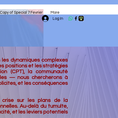
Copy of Special 7 Fevrier
More
Log In
ns les dynamiques complexes
es positions et les stratégies
ition (CPT), la communauté
cales — nous chercherons à
plicites, et les conséquences
 crise sur les plans de la
nnelles. Au-delà du tumulte,
té, et les leviers potentiels