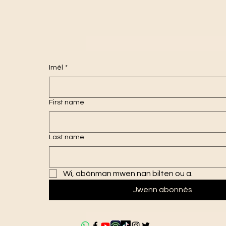
Imèl
*
First name
Last name
Wi, abònman mwen nan bilten ou a.
Jwenn abonnés