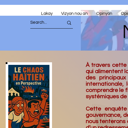
Lakay
Vizyon nou an
Opinyon
Opi
À travers cette
qui alimentent l
des principaux
internationale
comprendre le fi
systémiques de l
Cette enquête 
gouvernance, de
nous tenterons d
d’un redresseme