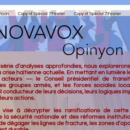
nyon
Copy of Special 7 Fevrier
Copy of Special 7 Fevrier
NOVAVOX
Opinyon
 série d’analyses approfondies, nous explorero
a crise haïtienne actuelle. En mettant en lumière l
 acteurs — le Conseil présidentiel de trans
, les groupes armés, et les forces sociales lo
l conducteur de leurs décisions, leurs logiques im
eurs actions.
vise à décrypter les ramifications de cette
 la sécurité nationale et des réformes institutio
e dégager les lignes de fracture, les zones d’opaci
nt durable.