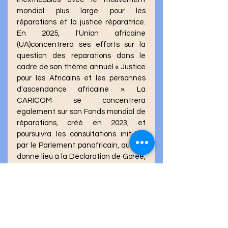
mondial plus large pour les 
réparations et la justice réparatrice. 
En 2025, l'Union africaine 
(UA)concentrera ses efforts sur la 
question des réparations dans le 
cadre de son thème annuel « Justice 
pour les Africains et les personnes 
d'ascendance africaine ». La 
CARICOM se concentrera 
également sur son Fonds mondial de 
réparations, créé en 2023, et 
poursuivra les consultations initiées 
par le Parlement panafricain, qui ont 
donné lieu à la Déclaration de Gorée, 
sur la base de la Déclaration et du 
Plan d'action de Durban. Ces efforts 
continueront de mettre en évidence 
la nécessité d'une justice réparatrice 
et d'une guérison pour bâtir un avenir 
plus juste et équitable.