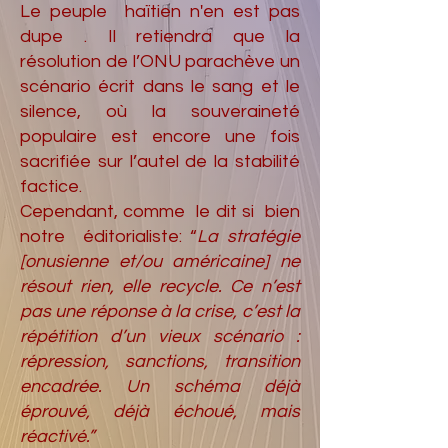
Le peuple haïtien n'en est pas
dupe . Il retiendra que la
résolution de l’ONU parachève un
scénario écrit dans le sang et le
silence, où la souveraineté
populaire est encore une fois
sacrifiée sur l’autel de la stabilité
factice.
Cependant, comme le dit si bien
notre éditorialiste: “
La stratégie
[onusienne et/ou américaine] ne
résout rien, elle recycle. Ce n’est
pas une réponse à la crise, c’est la
répétition d’un vieux scénario :
répression, sanctions, transition
encadrée. Un schéma déjà
éprouvé, déjà échoué, mais
réactivé.”