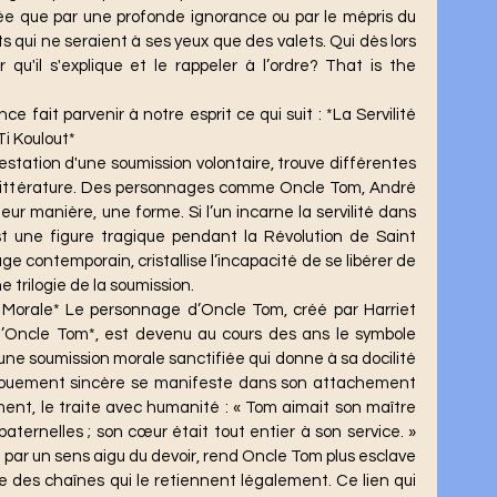
uée que par une profonde ignorance ou par le mépris du 
s qui ne seraient à ses yeux que des valets. Qui dès lors 
qu'il s'explique et le rappeler à l’ordre? That is the 
i Koulout* 
la littérature. Des personnages comme Oncle Tom, André 
eur manière, une forme. Si l’un incarne la servilité dans 
st une figure tragique pendant la Révolution de Saint 
e contemporain, cristallise l’incapacité de se libérer de 
e trilogie de la soumission. 
Oncle Tom*, est devenu au cours des ans le symbole 
te une soumission morale sanctifiée qui donne à sa docilité 
vouement sincère se manifeste dans son attachement 
ent, le traite avec humanité : « Tom aimait son maître 
aternelles ; son cœur était tout entier à son service. » 
 par un sens aigu du devoir, rend Oncle Tom plus esclave 
des chaînes qui le retiennent légalement. Ce lien qui 