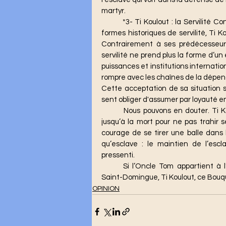
martyr. 
	*3- Ti Koulout : la Servilité Contemporaine* Si Oncle Tom et André représentent des 
formes historiques de servilité, Ti 
Contrairement à ses prédécesseurs,
servilité ne prend plus la forme d’u
puissances et institutions internation
rompre avec les chaînes de la dépen
Cette acceptation de sa situation s
sent obliger d'assumer par loyauté en
 	Nous pouvons en douter. Ti Koulout n’a ni la loyauté de Tom, qui supporte la torture 
jusqu’à la mort pour ne pas trahir s
courage de se tirer une balle dans l
qu’esclave : le maintien de l’escl
pressenti. 
	Si l’Oncle Tom appartient à l’Amérique du 19ème siècle, André à la Révolution de 
Saint-Domingue, Ti Koulout, ce Bouqui
OPINION