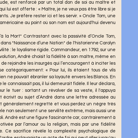
ude, est renforcé par un total don de soi au maître et 
ui lui est offerte : « Maître, je ne veux pas être libre si je 
ts. Je préfère rester ici et les servir. » Oncle Tom, une 
 américaine au point où son nom est aujourd'hui devenu 
dans *Naissance d’une Nation* de l'historienne Carolyn 
ilité : le loyalisme rigide. Commandeur, en 1792, sur une 
lution, André choisit la fidélité à son maître, même en 
de rejoindre les insurgés qui l’encouragent à inciter les 
se catégoriquement: « Pour lui, ils étaient tous de vils 
; rien ne pouvait ébranler sa loyauté envers les Blancs. En 
 le connaissait pas, il lui demeurait fidèle. Il leur déclara, 
r le tuer : sortant un révolver de sa veste, il l'appuya 
t écrivit au sujet d’André dans une lettre adressée au 
st généralement regretté et vous perdez un nègre très 
èle non seulement une servilité extrême, mais aussi une 
li. André est une figure fascinante car, contrairement à 
tivée par l’amour ou la religion, mais par une fidélité 
ge. Ce sacrifice révèle la complexité psychologique de 
l'ordre esclavagiste un acte de foi qui peut aller jusqu'au 