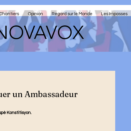
Chantiers
Opinion
Regard sur le Monde
Les Impasses
NOVAVOX
quer un Ambassadeur
spè Konstitisyon.