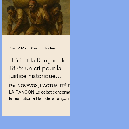
7 avr. 2025
2 min de lecture
Haïti et la Rançon de
1825: un cri pour la
justice historique
résonne en France.
Par: NOVAVOX, L'ACTUALITÉ DE
LA RANÇON Le débat concernant
la restitution à Haïti de la rançon de
1825 s’intensifie en France, porté
par...