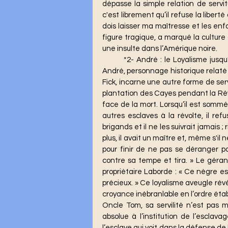
dépasse la simple relation de servit
c'est librement qu’il refuse la liberté q
dois laisser ma maîtresse et les enfan
figure tragique, a marqué la culture
une insulte dans l’Amérique noire. 
	*2- André : le Loyalisme jusqu’à la Mort* Contrastant avec la passivité d’Oncle Tom, 
André, personnage historique relaté 
Fick, incarne une autre forme de serv
plantation des Cayes pendant la Révo
face de la mort. Lorsqu’il est sommé 
autres esclaves à la révolte, il refu
brigands et il ne les suivrait jamais 
plus, il avait un maître et, même s'il ne
pour finir de ne pas se déranger pou
contre sa tempe et tira. » Le géran
propriétaire Laborde : « Ce nègre e
précieux. » Ce loyalisme aveugle rév
croyance inébranlable en l’ordre étab
Oncle Tom, sa servilité n’est pas mo
absolue à l’institution de l’esclava
l’esclave qui voit dans la défense de 