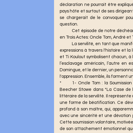
déclaration ne pourrait être expliq
pays hôte et surtout de ses dirigeant
se chargerait de le convoquer pour 
question. 
	Cet épisode de notre déchéance fait parvenir à notre esprit ce qui suit : *La Servilité 
en Trois Actes: Oncle Tom, André et T
	La servilité, en tant que manifestation d'une soumission volontaire, trouve différentes 
expressions à travers l'histoire et 
et Ti Koulout symbolisent chacun, à l
l’esclavage américain, l’autre en e
Domingue, et le dernier, un personnag
l'oppression. Ensemble, ils forment un
*	1- Oncle Tom : la Soumission Morale* Le personnage d’Oncle Tom, créé par Harriet 
Beecher Stowe dans *La Case de l’
littéraire de la servilité. Il représen
une forme de béatification. Ce dé
profond à son maître, qui, apparemm
avec une sincérité et une dévotion p
Cette soumission volontaire, motivée
de son attachement émotionnel que 