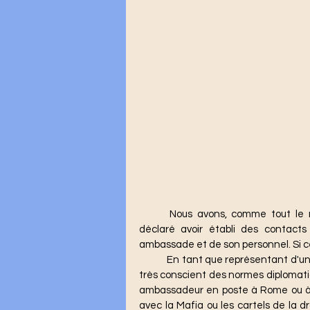
	Nous avons, comme tout le monde, entendu que l'ambassadeur américain aurait 
déclaré avoir établi des contact
	En tant que représentant d'un empire, un ambassadeur américain est habituellement 
très conscient des normes diplomatiq
ambassadeur en poste à Rome ou à M
avec la Mafia ou les cartels de la dr