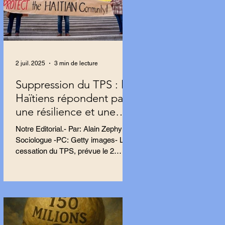
2 juil. 2025
3 min de lecture
Suppression du TPS : les
Haïtiens répondent par
une résilience et une
résistance farouches
Notre Editorial.- Par: Alain Zephyr,
Sociologue -PC: Getty images- La
cessation du TPS, prévue le 2
septembre, impacte près de 500
000...