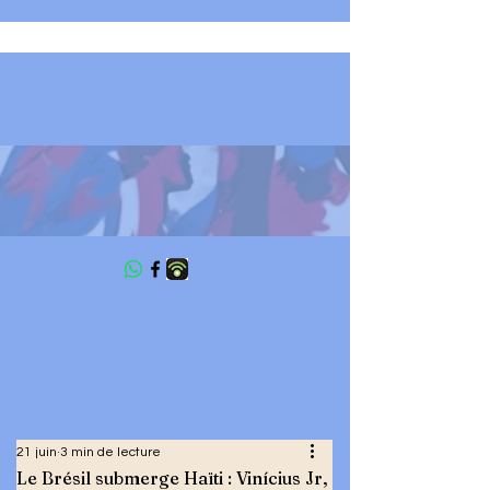
LE BLOG DU RENOUVEAU
DEMOCRATIQUE
21 juin
3 min de lecture
Le Brésil submerge Haïti : Vinícius Jr,