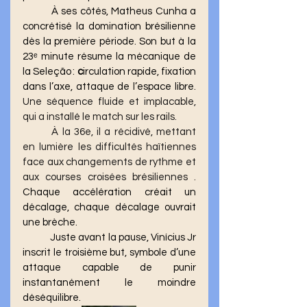
	À ses côtés, Matheus Cunha a 
concrétisé la domination brésilienne 
dès la première période.
Son but à la 
23ᵉ minute résume la mécanique de 
la Seleção :
 c
irculation rapide, fixation 
dans l’axe, attaque de l’espace libre. 
Une séquence fluide et implacable, 
qui a installé le match sur les rails.
À la 36e, il a récidivé, mettant 
en lumière les difficultés haïtiennes 
face aux changements de rythme et 
aux courses croisées brésiliennes .
Chaque accélération créait un 
décalage, chaque décalage ouvrait 
une brèche.
	Juste avant la pause, Vinícius Jr 
inscrit le troisième but, symbole d’une 
attaque capable de punir 
instantanément le moindre 
déséquilibre.