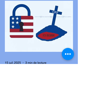
15 juil. 2025
3 min de lecture
L'Amérique ferme les portes,
les gangs ouvrent les tombes
Par : Novavox, Notre Éditorial.- L’exil n’a
jamais été un choix. Pour des milliers
d’Haïtiens, c’est une fuite, une tentative...