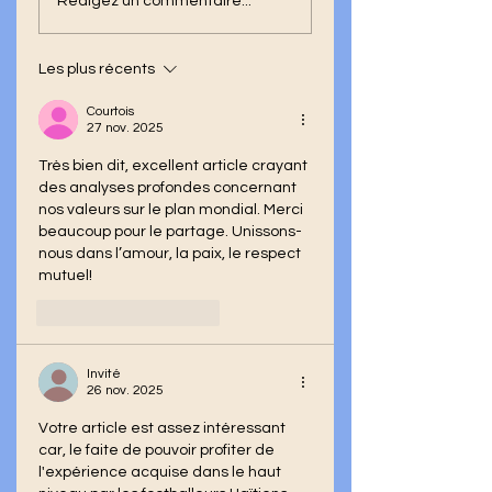
Rédigez un commentaire...
sélection haïtienne à
mort : il attend q
la Coupe du monde
l’arrache à ses
2026 : un éclat rare
voleurs de destin
Les plus récents
d’unité nationale
Courtois
27 nov. 2025
Très bien dit, excellent article crayant 
des analyses profondes concernant 
nos valeurs sur le plan mondial. Merci 
beaucoup pour le partage. Unissons-
nous dans l’amour, la paix, le respect 
mutuel!
J'aime
Répondre
Invité
26 nov. 2025
Votre article est assez intéressant 
car, le faite de pouvoir profiter de 
l'expérience acquise dans le haut 