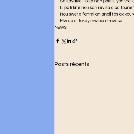
Se kavalye Polka nan politik, yon vrè k
Li pati kite nou san rèv sa a pa toune
Nou swete fanmi an anpil fòs ak kour
Mw ap di tokay mw bon travèse
NEWS
Posts récents