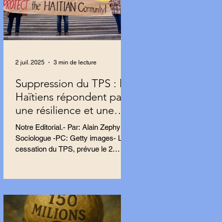
2 juil. 2025
3 min de lecture
Suppression du TPS : les
Haïtiens répondent par
une résilience et une
résistance farouches
Notre Editorial.- Par: Alain Zephyr,
Sociologue -PC: Getty images- La
cessation du TPS, prévue le 2
septembre, impacte près de 500
000...