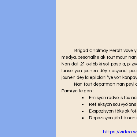
	Brigad Chalmay Peralt voye yon gwo kout Ayibobo pou tout òganizasyon, enstitisyon, 
medya, pèsonalite ak tout moun nan p
Nan dat 21 oktòb ki sot pase a, pli
lanse yon jounen dèy nasyonal pou 
jounen dèy la epi planifye yon kanpay
	Nan tout depatman nan peyi a, te gen plizyè aktivite ki te fèt pou make jounen dèy la. 
Pami yo te gen : 
Emisyon radyo, sitou n
Refleksyon sou vyolans
Ekspozisyon tèks ak fot
Depozisyon jèb flè nan 
https://video.