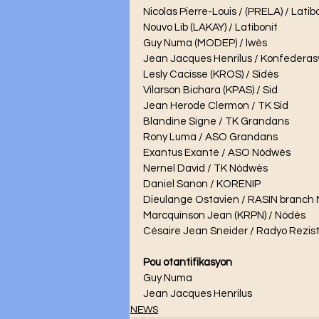
Nicolas Pierre-Louis / (PRELA) / Latibo
Nouvo Lib (LAKAY) / Latibonit 
Guy Numa (MODEP) / lwès 
Jean Jacques Henrilus / Konfederasy
Lesly Cacisse (KROS) / Sidès 
Vilarson Bichara (KPAS) / Sid 
Jean Herode Clermon / TK Sid 
Blandine Signe / TK Grandans 
Rony Luma / ASO Grandans 
Exantus Exanté / ASO Nòdwès 
Nernel David / TK Nòdwès 
Daniel Sanon / KORENIP
Dieulange Ostavien / RASIN branch 
Marcquinson Jean (KRPN) / Nòdès 
Césaire Jean Sneider / Radyo Rezis
Pou otantifikasyon
Guy Numa
Jean Jacques Henrilus
NEWS