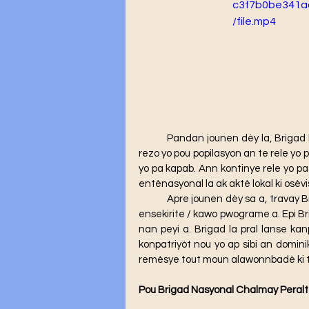
c3f7b0be341a
/file.mp4
	Pandan jounen dèy la, Brigad la te mete nimewo telefòn plizyè otorite nan leta a sou 
rezo yo pou popilasyon an te rele yo
yo pa kapab. Ann kontinye rele yo pa
entènasyonal la ak aktè lokal ki osèvis
	Apre jounen dèy sa a, travay Brigad la p ap kanpe la. N ap kontinye batay sou pwoblèm 
ensekirite / kawo pwograme a. Epi Br
nan peyi a. Brigad la pral lanse ka
konpatriyòt nou yo ap sibi an domini
remèsye tout moun alawonnbadè ki te
Pou Brigad Nasyonal Chalmay Peralt