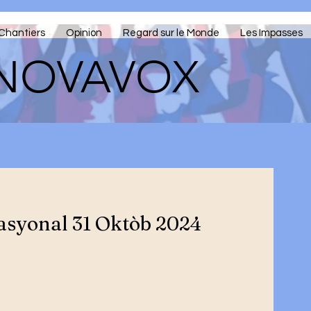
Chantiers
Opinion
Regard sur le Monde
Les Impasses
NOVAVOX
asyonal 31 Oktòb 2024