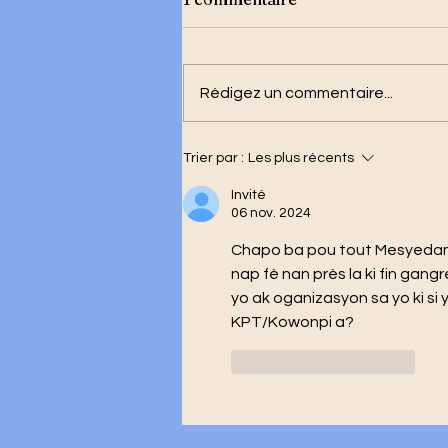
Rédigez un commentaire...
Trier par :
Les plus récents
Grenadiers : la liste officiel
des joueurs convoqués
Invité
06 nov. 2024
Chapo ba pou tout Mesyedam 
nap fè nan près la ki fin ga
yo ak oganizasyon sa yo ki si
KPT/Kowonpi a?
J'aime
Répondre