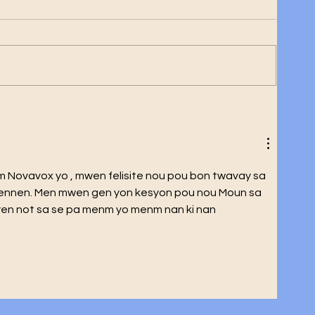
le
Novavox yo , mwen felisite nou pou bon twavay sa 
ngrennen. Men mwen gen yon kesyon pou nou Moun sa 
 yen not sa se pa menm yo menm nan ki nan 