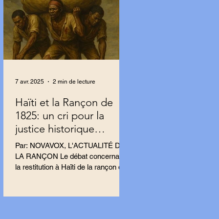
7 avr. 2025
2 min de lecture
Haïti et la Rançon de
1825: un cri pour la
justice historique
résonne en France.
Par: NOVAVOX, L'ACTUALITÉ DE
LA RANÇON Le débat concernant
la restitution à Haïti de la rançon de
1825 s’intensifie en France, porté
par...