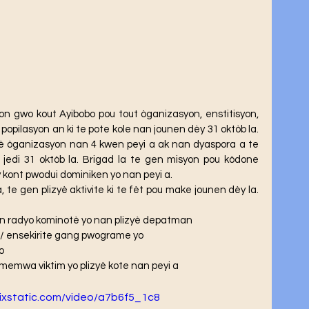
opilasyon an ki te pote kole nan jounen dèy 31 oktòb la. 
zyè òganizasyon nan 4 kwen peyi a ak nan dyaspora a te 
jedi 31 oktòb la. Brigad la te gen misyon pou kòdone 
 kont pwodui dominiken yo nan peyi a. 
an radyo kominotè yo nan plizyè depatman 
 / ensekirite gang pwograme yo 
o 
memwa viktim yo plizyè kote nan peyi a
wixstatic.com/video/a7b6f5_1c8