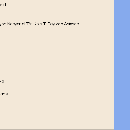
nit 
on Nasyonal Tèt Kole Ti Peyizan Ayisyen 
Nò
tans 